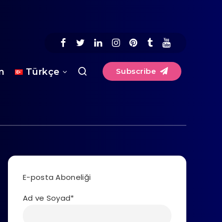
im
Türkçe
Subscribe
E-posta Aboneliği
Ad ve Soyad*