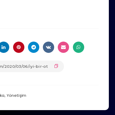
ika
,
Yönetişim