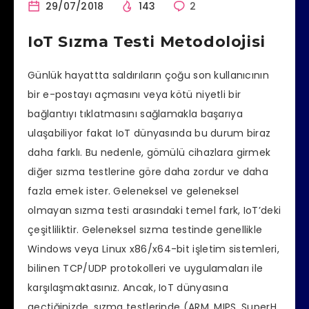
29/07/2018
143
2
IoT Sızma Testi Metodolojisi
Günlük hayattta saldırıların çoğu son kullanıcının
bir e-postayı açmasını veya kötü niyetli bir
bağlantıyı tıklatmasını sağlamakla başarıya
ulaşabiliyor fakat IoT dünyasında bu durum biraz
daha farklı. Bu nedenle, gömülü cihazlara girmek
diğer sızma testlerine göre daha zordur ve daha
fazla emek ister. Geleneksel ve geleneksel
olmayan sızma testi arasındaki temel fark, IoT’deki
çeşitliliktir. Geleneksel sızma testinde genellikle
Windows veya Linux x86/x64-bit işletim sistemleri,
bilinen TCP/UDP protokolleri ve uygulamaları ile
karşılaşmaktasınız. Ancak, IoT dünyasına
geçtiğinizde, sızma testlerinde (ARM, MIPS, SuperH,