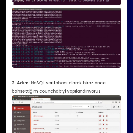
2. Adım:
NoSQL veritabanı olarak biraz önce
bahsettiğim counchdb’yi yapılandırıyoruz.