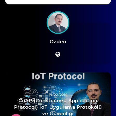
Ozden
14/02/2019
CoAP (Constrained Application
Protocol) IoT Uygulama Protokolü
ve Güvenliği