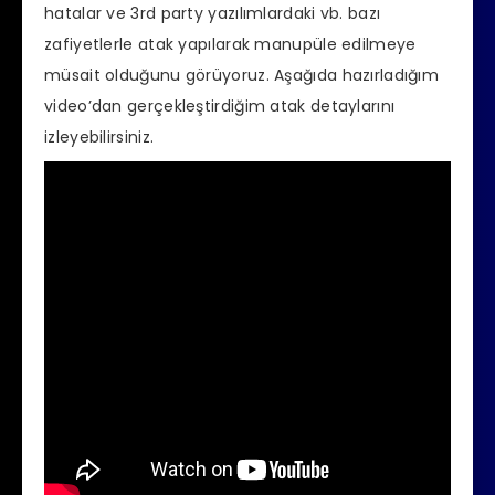
hatalar ve 3rd party yazılımlardaki vb. bazı
zafiyetlerle atak yapılarak manupüle edilmeye
müsait olduğunu görüyoruz. Aşağıda hazırladığım
video’dan gerçekleştirdiğim atak detaylarını
izleyebilirsiniz.