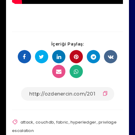
İçeriği Paylaş:
attack
,
couchdb
,
fabric
,
hyperledger
,
privilage
escalation