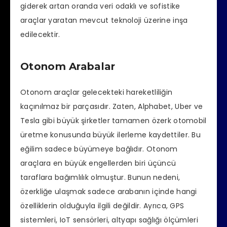
giderek artan oranda veri odaklı ve sofistike
araçlar yaratan mevcut teknoloji üzerine inşa
edilecektir.
Otonom Arabalar
Otonom araçlar gelecekteki hareketliliğin
kaçınılmaz bir parçasıdır. Zaten, Alphabet, Uber ve
Tesla gibi büyük şirketler tamamen özerk otomobil
üretme konusunda büyük ilerleme kaydettiler. Bu
eğilim sadece büyümeye bağlıdır. Otonom
araçlara en büyük engellerden biri üçüncü
taraflara bağımlılık olmuştur. Bunun nedeni,
özerkliğe ulaşmak sadece arabanın içinde hangi
özelliklerin olduğuyla ilgili değildir. Ayrıca, GPS
sistemleri, IoT sensörleri, altyapı sağlığı ölçümleri