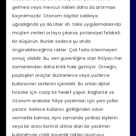
gelmesi veya mevcut riskleri daha da artırması
kaçınılmazdır. Otonom taşıtlar saldırıya
uğradığında ya da Uber vb. taksi uygulamalarında
müşteri verileri ortaya çıkarsa, potansiyel felaketi
bir düşünün. Bunlar sadece şu anda
öngörebileceğimiz riskler. Çok fazla istenmeyen
sonuç olabilir. Bu, veri güvenliğine olan ihtiyacı her
zamankinden daha kritik hale getiriyor. Örneğin,
paylaşılan araçlar düzinelerce veya yüzlerce
kullanıcının verilerini içerebilir. Bu onları dijital
hırsızlar için cazip bir hedef yapar. Bağlantılı ve
Otonom arabalar fidye yazılımları için yeni yollar
yaratır. Sadece kullanıcı gizliliğinden ödün
vermekle kalmaz, aynı zamanda yetkisiz kişilerin
veya bir aracı kontrol altına alan bir yazılımın
kullanılması ciddi güvenlik riskleri oluşturur.