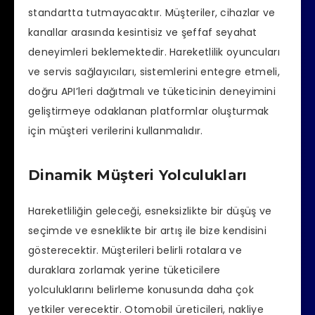
standartta tutmayacaktır. Müşteriler, cihazlar ve
kanallar arasında kesintisiz ve şeffaf seyahat
deneyimleri beklemektedir. Hareketlilik oyuncuları
ve servis sağlayıcıları, sistemlerini entegre etmeli,
doğru API’leri dağıtmalı ve tüketicinin deneyimini
geliştirmeye odaklanan platformlar oluşturmak
için müşteri verilerini kullanmalıdır.
Dinamik Müşteri Yolculukları
Hareketliliğin geleceği, esneksizlikte bir düşüş ve
seçimde ve esneklikte bir artış ile bize kendisini
gösterecektir. Müşterileri belirli rotalara ve
duraklara zorlamak yerine tüketicilere
yolculuklarını belirleme konusunda daha çok
yetkiler verecektir. Otomobil üreticileri, nakliye