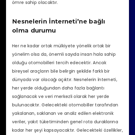
ömre sahip olacaktır.
Nesnelerin İnterneti’ne bağlı
olma durumu
Her ne kadar ortak mülkiyete yönelik ortak bir
yönelim olsa da, önemli sayıda insan hala sahip
olduğu otomobilleri tercih edecektir. Ancak
bireysel araçların bile belirgin şekilde farklı bir
dünyada var olacağı açıktır. Nesnelerin İnterneti,
her yerde olduğundan daha fazla bağlantı
sağlanacak ve veri merkezli olarak her yerde
bulunacaktır. Gelecekteki otomobiller tarafından
yakalanan, saklanan ve analiz edilen elektronik
veriler, yakıt tüketiminden genel rota duraklarına
kadar her şeyi kapsayacaktır. Gelecekteki özellikler,