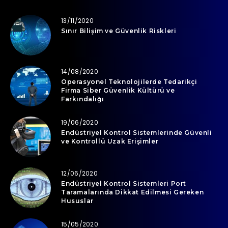
13/11/2020
Sınır Bilişim ve Güvenlik Riskleri
14/08/2020
Operasyonel Teknolojilerde Tedarikçi
Firma Siber Güvenlik Kültürü ve
Farkındalığı
19/06/2020
Endüstriyel Kontrol Sistemlerinde Güvenli
ve Kontrollü Uzak Erişimler
12/06/2020
Endüstriyel Kontrol Sistemleri Port
Taramalarında Dikkat Edilmesi Gereken
Hususlar
15/05/2020