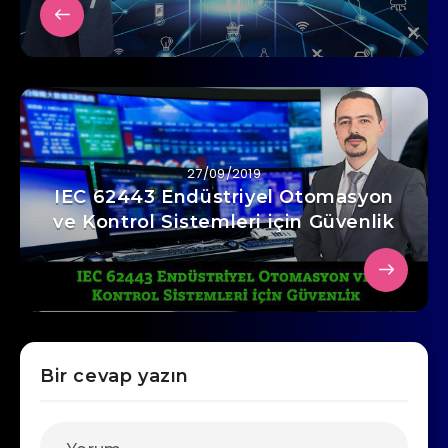
27/09/2019
IEC 62443 Endüstriyel Otomasyon
ve Kontrol Sistemleri için Güvenlik
Bir cevap yazın