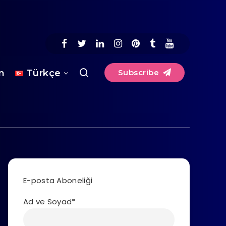
im
Türkçe
Subscribe
E-posta Aboneliği
Ad ve Soyad*