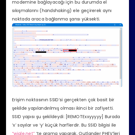
modemine bağlayacağı için bu durumda el
sıkışmalarını (handshaking) ele geçirerek aynı
noktada araca bağlanma şansı yüksekti.
Erişim noktasının SSID’si gerçekten çok basit bir
şekilde yapılandırılmış olması ikinci bir zafiyetti.
SSID yapısı şu şekildeydi: [REMOTExxyyyyy] Burada
‘x’ sayılar ve ‘y’ küçük harflerdir. Bu SSID bilgisi ile
“wigle.net”
‘te arama yaparak, Outlander PHEV’leri