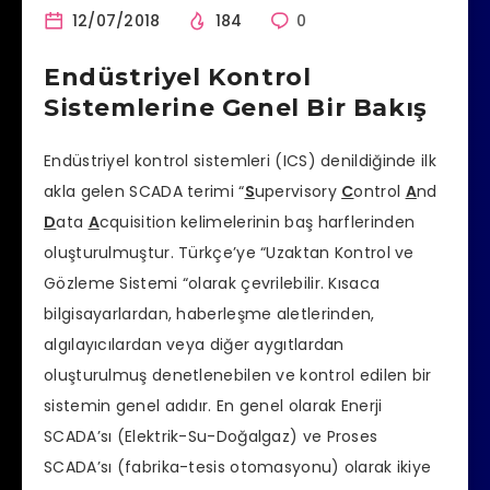
12/07/2018
184
0
Endüstriyel Kontrol
Sistemlerine Genel Bir Bakış
Endüstriyel kontrol sistemleri (ICS) denildiğinde ilk
akla gelen SCADA terimi “
S
upervisory
C
ontrol
A
nd
D
ata
A
cquisition kelimelerinin baş harflerinden
oluşturulmuştur. Türkçe’ye “Uzaktan Kontrol ve
Gözleme Sistemi “olarak çevrilebilir. Kısaca
bilgisayarlardan, haberleşme aletlerinden,
algılayıcılardan veya diğer aygıtlardan
oluşturulmuş denetlenebilen ve kontrol edilen bir
sistemin genel adıdır. En genel olarak Enerji
SCADA’sı (Elektrik-Su-Doğalgaz) ve Proses
SCADA’sı (fabrika-tesis otomasyonu) olarak ikiye