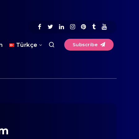
im
Türkçe
Subscribe
ım