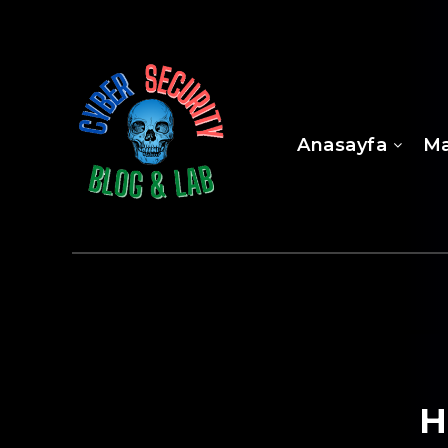
Anasayfa
Ma
H