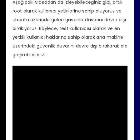
Aşağıdaki videodan da izleyebileceğiniz gibi, artık
root olarak kullanıcı yetkilerine sahip oluyoruz ve
ubuntu üzerinde gelen güvenlik duvarını devre dışı
bırakıyoruz. Böylece, test kullanıcısı olarak ve en
yetkili kullanıcı haklarına sahip olarak ana makine
üzerindeki güvenlik duvarını devre dışı bırakarak ele
geçirebilirsiniz.