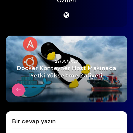
Ozden
29/05/2020
Docker Konteyner Host Makinada
Yetki Yükseltme Zafiyeti
Bir cevap yazın