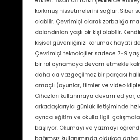
etkiler. İnsanları farklı şekillerde etkil
korkmuş hissetmelerini sağlar. Siber 
olabilir. Çevrimiçi olarak zorbalığa m
dolandırılan yaşlı bir kişi olabilir. Ke
kişisel güvenliğinizi korumak hayati d
Çevrimiçi teknolojiler sadece 7-9 yaş
bir rol oynamaya devam etmekle kalm
daha da vazgeçilmez bir parçası haline
amaçlı (oyunlar, filmler ve video kliple
Cihazları kullanmaya devam ediyor, an
arkadaşlarıyla günlük iletişiminde hız
ayrıca eğitim ve okulla ilgili çalışmala
başlıyor. Okumayı ve yazmayı öğrend
bağımsız kullanımında oldukça daha et