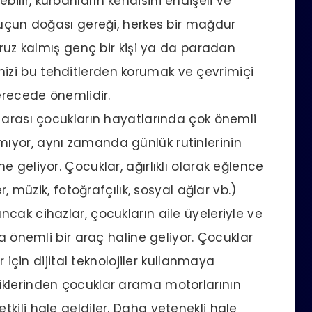
eyebilir, kurbanların kendisini endişeli ve
suçun doğası gereği, herkes bir mağdur
aruz kalmış genç bir kişi ya da paradan
ndinizi bu tehditlerden korumak ve çevrimiçi
erecede önemlidir.
 arası çocukların hayatlarında çok önemli
ıyor, aynı zamanda günlük rutinlerinin
 geliyor. Çocuklar, ağırlıklı olarak eğlence
r, müzik, fotoğrafçılık, sosyal ağlar vb.)
cak cihazlar, çocukların aile üyeleriyle ve
la önemli bir araç haline geliyor. Çocuklar
r için dijital teknolojiler kullanmaya
iklerinden çocuklar arama motorlarının
kili hale geldiler. Daha yetenekli hale