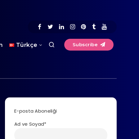
im
Türkçe
Subscribe
E-posta Aboneliği
Ad ve Soyad*