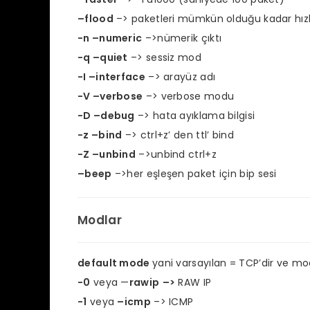
–flood
–>
paketleri mümkün olduğu kadar hızlı
-n –numeric
–>nümerik çıktı
-q –quiet
–> sessiz mod
-I –interface
–> arayüz adı
-V –verbose
–> verbose modu
-D –debug
–> hata ayıklama bilgisi
-z –bind
–> ctrl+z’ den ttl’ bind
-Z –unbind
–>unbind ctrl+z
–beep
–>
her eşleşen paket için bip sesi
Modlar
default mode
yani varsayılan = TCP’dir ve mo
-0
veya —
rawip
–>
RAW IP
-1
veya
–icmp
–> ICMP