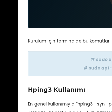
Kurulum için terminalde bu komutları 
# sudo a
# sudo apt-
Hping3 Kullanımı
En genel kullanımıyla “hping3 –syn -