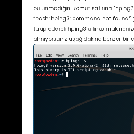
bulunmadığını komut satırına “hping3 -
“bash: hping3: command not found” gi
takip ederek hping3’ü linux makineniz
almıyorsanız aşağıdakine benzer bir ek