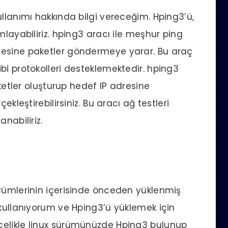
ullanımı hakkında bilgi vereceğim. Hping3’ü,
mlayabiliriz. hping3 aracı ile meşhur ping
resine paketler göndermeye yarar. Bu araç
bi protokolleri desteklemektedir. hping3
aketler oluşturup hedef IP adresine
ekleştirebilirsiniz. Bu aracı ağ testleri
nabiliriz.
ürümlerinin içerisinde önceden yüklenmiş
 kullanıyorum ve Hping3’ü yüklemek için
celikle linux sürümünüzde Hping3 bulunup