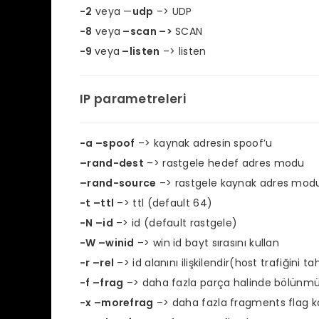
-2
veya —
udp
–> UDP
-8
veya
–scan –>
SCAN
-9
veya
–listen
–> listen
IP parametreleri
-a –spoof
–> kaynak adresin spoof’u
–rand-dest
–>
rastgele hedef adres modu
–rand-source
–>
rastgele kaynak adres mod
-t –ttl
–> ttl (default 64)
-N –id
–> id (default rastgele)
-W –winid
–>
win id bayt sırasını kullan
-r –rel
–> id alanını ilişkilendir(host trafiğini 
-f –frag
–>
daha fazla parça halinde bölünmü
-x –morefrag
–> daha fazla fragments flag k