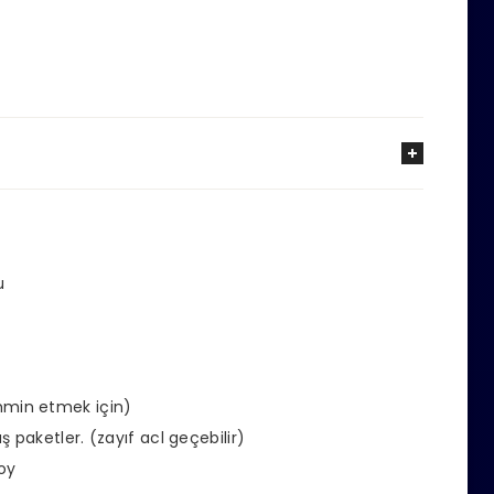
u
tahmin etmek için)
ş paketler.
(zayıf acl geçebilir)
oy