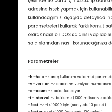
şeklinde 80 portu için 5.5.5.5 ip adre
adresine istek yapmak için kullanabilir
kullanacağımızı aşağıda detaylıca inc
parametreleri kullarak farklı komut sat
olarak nasıl bir DOS saldırısı yapılabi
saldırılarından nasıl korunacağınıza de
Parametreler
-h –help
–> araç kullanımı ve komut parametrel
-v –version
–> aracınızın versiyon numarasını v
-c –count
–> paketleri sayar
-i –interval
–> bekleme (1000 milisaniye bekle
–fast
–> -i u10000 için (saniyede 10 paket)
–faster
–> -i u1000 (saniyede 100 paket)