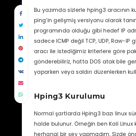
Bu yazımda sizlerle hping3 aracının k
ping’in gelişmiş versiyonu olarak tanı
programında olduğu gibi hedef IP ad
sadece ICMP değil TCP, UDP, Raw-IP gi
aracı ile istediğimiz kriterlere göre p
gönderebiliriz, hatta DOS atak bile gerç
yaparken veya saldırı düzenlerken kulla
Hping3 Kurulumu
Normal şartlarda Hping3 bazı linux s
halde bulunur. Örneğin ben Kali Linux
herhangi bir şey yapmadım. Sizde ön