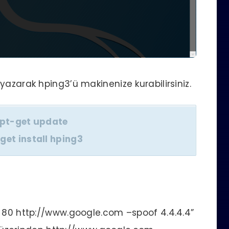
yazarak hping3’ü makinenize kurabilirsiniz.
pt-get update
get install hping3
p 80 http://www.google.com –spoof 4.4.4.4”