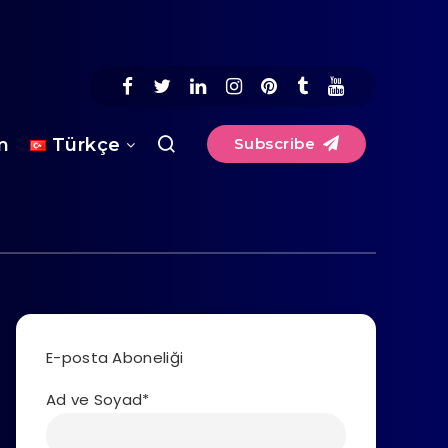
im
Türkçe
Subscribe
E-posta Aboneliği
Ad ve Soyad*