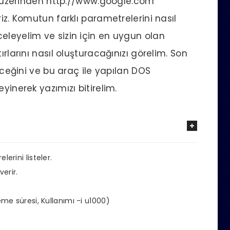
si üzerinden http://www.google.com
iz. Komutun farklı parametrelerini nasıl
eleyelim ve sizin için en uygun olan
ırlarını nasıl oluşturacağınızı görelim. Son
leceğini ve bu araç ile yapılan DOS
yinerek yazımızı bitirelim.
erini listeler.
erir.
me süresi, Kullanımı -i u1000)